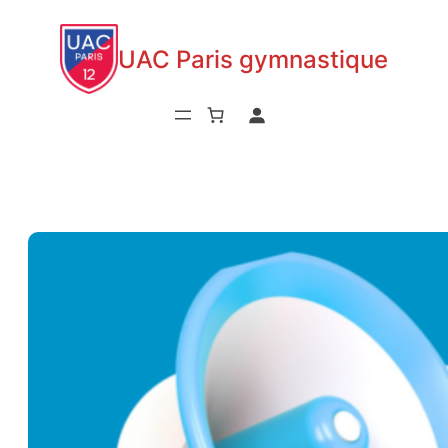
Aller
au
UAC Paris gymnastique
contenu