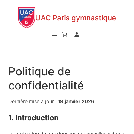
Aller
au
UAC Paris gymnastique
contenu
Politique de
confidentialité
Dernière mise à jour :
19 janvier 2026
1. Introduction
La protection de vos données personnelles est une